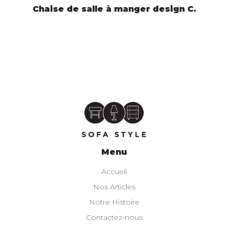
LIRE LA SUITE
Chaise de salle à manger design C.
Menu
Accueil
Nos Articles
Notre Histoire
Contactez-nous