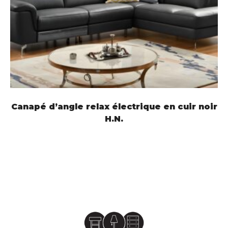
LIRE LA SUITE
Canapé d’angle relax électrique en cuir noir
H.N.