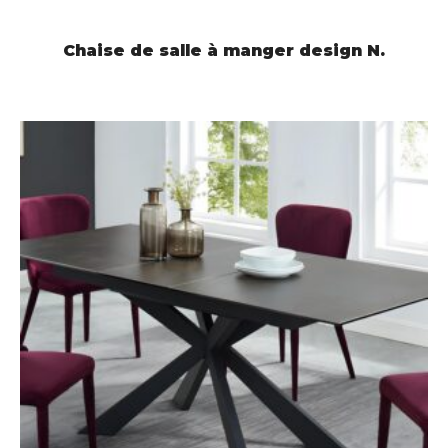
LIRE LA SUITE
Chaise de salle à manger design N.