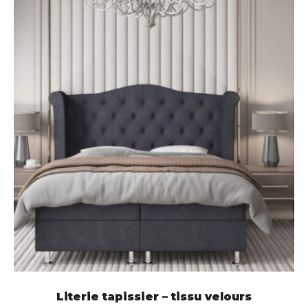
LIRE LA SUITE
Literie tapissier – tissu velours