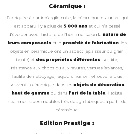
Céramique :
Fabriquée à partir d’argile cuite, la céramique est un art qui
est apparu il y a plus de
5 000 ans
et qui n’a cessé
d’évoluer avec l’histoire de l’homme. selon la
nature de
leurs composants
et le
procédé de fabrication
, les
objets en céramique ont un aspect (épaisseur du grain,
teinte) et
des propriétés différentes
(solidité,
résistance aux chocs ou aux rayures, vertues isolantes,
facilité de nettoyage). aujourd’hui, on retrouve le plus
souvent la céramique dans les
objets de décoration
haut de gamme
ou dans
l’art de la table
. il existe
néanmoins des meubles très design fabriqués à partir de
céramique.
Edition Prestige :