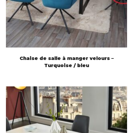
LIRE LA SUITE
Chaise de salle à manger velours –
Turquoise / bleu