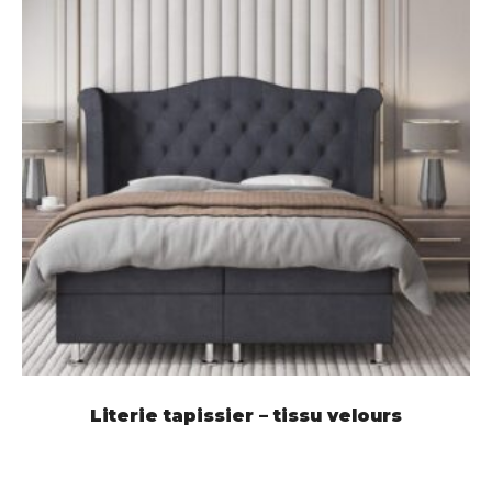
LIRE LA SUITE
Literie tapissier – tissu velours